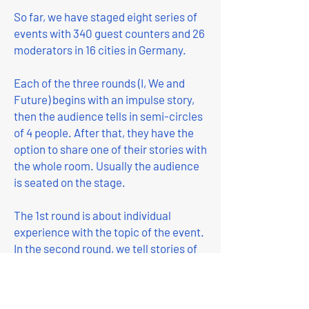
So far, we have staged eight series of
events with 340 guest counters and 26
moderators in 16 cities in Germany.
Each of the three rounds (I, We and
Future) begins with an impulse story,
then the audience tells in semi-circles
of 4 people. After that, they have the
option to share one of their stories with
the whole room. Usually the audience
is seated on the stage.
The 1st round is about individual
experience with the topic of the event.
In the second round, we tell stories of
experiences where we made an impact
on society with others. In the 3rd
Round, the circles of 4, tell a